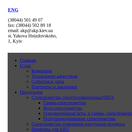
ENG
(38044) 501 49 07
fax: (38044) 502 89 18
email: akp@akp.kiev.ua
st. Yakova Hnizdovskoho,
1, Kyiv
Главная
О нас
Компания
Управление качеством
События и даты
Партнеры и заказчики
Продукция
Спектрометры сцинтилляционные/ППД
Гамма-спектрометры
Бета-спектрометры
Одновременная бета- и гамма- спектрометр
Полупроводниковые спектрометры
Спектрометры измерения излучения человека
Приборы для АЕС