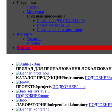
Поддержка
Сервис
Методики
Полезная информация
Сравнение ДУ (UA, RU, JP)
Время контроля ДУ
Сравнение спектрометров
Контакты
Украина
Япония
Новости
ПРИЛАД ДЛЯ ПРИПАЛЮВАННЯ ЛОКАЛІЗОВАН
КАТАЛОГ ПРОДУКЦИИ/instruments
ПОДРОБНЕЕ/m
ПРОЕКТЫ/projects
ПОДРОБНЕЕ/more
ПОДРОБНЕЕ/more
ЛАБОРАТОРИЯ|independent laboratory
ПОДРОБНЕЕ