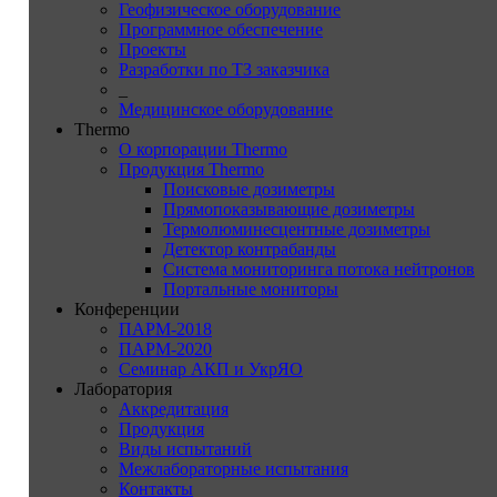
Геофизическое оборудование
Программное обеспечение
Проекты
Разработки по ТЗ заказчика
_
Медицинское оборудование
Thermo
О корпорации Thermo
Продукция Thermo
Поисковые дозиметры
Прямопоказывающие дозиметры
Термолюминесцентные дозиметры
Детектор контрабанды
Система мониторинга потока нейтронов
Портальные мониторы
Конференции
ПАРМ-2018
ПАРМ-2020
Семинар АКП и УкрЯО
Лаборатория
Аккредитация
Продукция
Виды испытаний
Межлабораторные испытания
Контакты