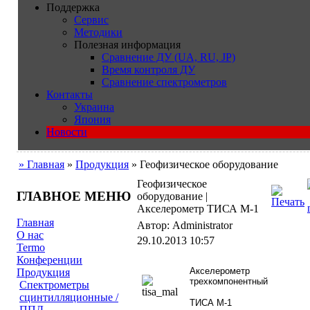
Поддержка
Сервис
Методики
Полезная информация
Сравнение ДУ (UA, RU, JP)
Время контроля ДУ
Сравнение спектрометров
Контакты
Украина
Япония
Новости
» Главная
»
Продукция
» Геофизическое оборудование
Геофизическое
ГЛАВНОЕ МЕНЮ
оборудование |
Акселерометр ТИСА М-1
Главная
Автор: Administrator
О нас
29.10.2013 10:57
Termo
Конференции
Акселерометр
Продукция
трехкомпонентный
Cпектрометры
сцинтилляционные /
ТИСА М-1
ППД