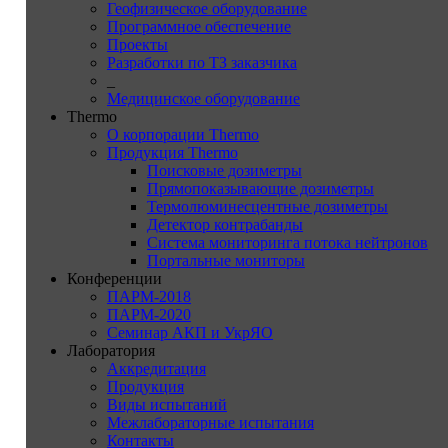
Геофизическое оборудование
Программное обеспечение
Проекты
Разработки по ТЗ заказчика
_
Медицинское оборудование
Thermo
О корпорации Thermo
Продукция Thermo
Поисковые дозиметры
Прямопоказывающие дозиметры
Термолюминесцентные дозиметры
Детектор контрабанды
Система мониторинга потока нейтронов
Портальные мониторы
Конференции
ПАРМ-2018
ПАРМ-2020
Семинар АКП и УкрЯО
Лаборатория
Аккредитация
Продукция
Виды испытаний
Межлабораторные испытания
Контакты