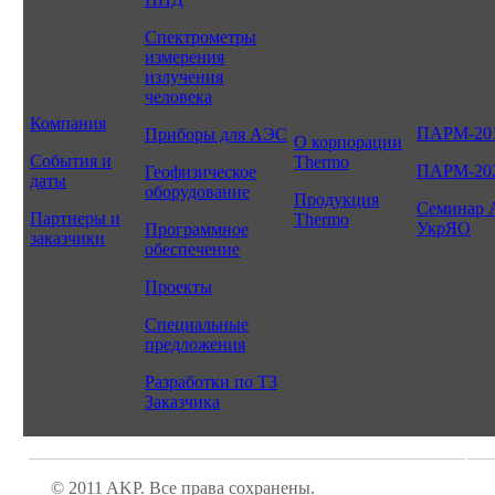
Спектрометры
измерения
излучения
человека
Компания
ПАРМ-20
Приборы для АЭС
О корпорации
События и
Thermo
ПАРМ-20
Геофизическое
даты
оборудование
Продукция
Семинар 
Партнеры и
Thermo
УкрЯО
Программное
заказчики
обеспечение
Проекты
Специальные
предложения
Разработки по ТЗ
Заказчика
© 2011 AKP. Все права сохранены.