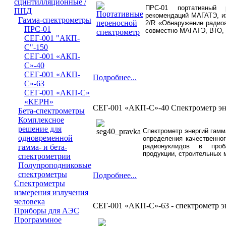
сцинтилляционные /
ПРС-01 портативный 
ППД
рекомендаций МАГАТЭ, из
Гамма-спектрометры
2/R «Обнаружение радиоа
ПРС-01
совместно МАГАТЭ, ВТО,
СЕГ-001 "АКП-
С"-150
СЕГ-001 «АКП-
С»-40
СЕГ-001 «АКП-
Подробнее...
С»-63
СЕГ-001 «АКП-С»
«КЕРН»
СЕГ-001 «АКП-С»-40 Спектрометр эн
Бета-спектрометры
Комплексное
решение для
Спектрометр энергий гамм
одновременной
определения
качественно
радионуклидов в
про
гамма- и бета-
продукции, строительных м
спектрометрии
Полупроподниковые
спектрометры
Подробнее...
Cпектрометры
измерения излучения
человека
СЕГ-001 «АКП-С»-63 - спектрометр э
Приборы для АЭС
Программное