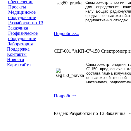
обеспечение
Спектрометр энергии га
Проeкты
для определения каче
излучающих радионукл
Медицинское
среды,
сельскохозяй
оборудование
радиоактивных отходах.
Разработки по ТЗ
Заказчика
Геофизическое
Подробнее...
оборудование
Лаборатория
Поддержка
СЕГ-001 "АКП-С"-150 Спектрометр э
Контакты
Новости
Спектрометр энергии г
Карта сайта
С”-150 предназначен д
состава гамма излучаю
сельскохозяйственной
материалах, радиоактивн
Подробнее...
Раздел: Разработки по ТЗ Заказчика