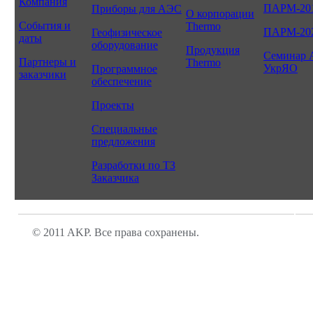
Компания
ПАРМ-20
Приборы для АЭС
О корпорации
События и
Thermo
ПАРМ-20
Геофизическое
даты
оборудование
Продукция
Семинар 
Партнеры и
Thermo
УкрЯО
Программное
заказчики
обеспечение
Проекты
Специальные
предложения
Разработки по ТЗ
Заказчика
© 2011 AKP. Все права сохранены.