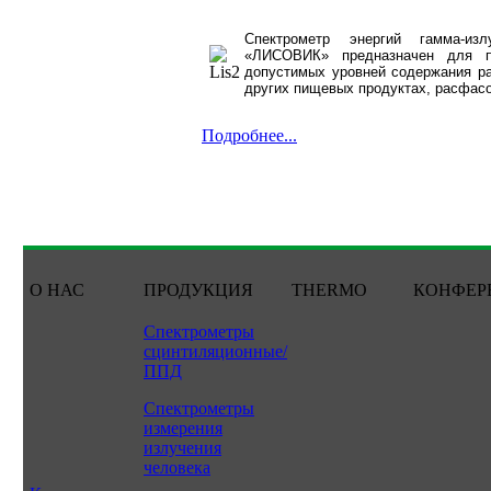
Спектрометр энергий гамма-из
«ЛИСОВИК» предназначен для пр
допустимых уровней содержания ра
других пищевых продуктах, расфас
Подробнее...
О НАС
ПРОДУКЦИЯ
THERMO
КОНФЕР
Спектрометры
сцинтиляционные/
ППД
Спектрометры
измерения
излучения
человека