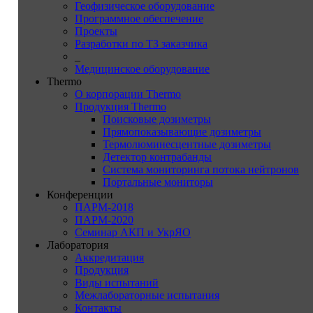
Геофизическое оборудование
Программное обеспечение
Проекты
Разработки по ТЗ заказчика
_
Медицинское оборудование
Thermo
О корпорации Thermo
Продукция Thermo
Поисковые дозиметры
Прямопоказывающие дозиметры
Термолюминесцентные дозиметры
Детектор контрабанды
Система мониторинга потока нейтронов
Портальные мониторы
Конференции
ПАРМ-2018
ПАРМ-2020
Семинар АКП и УкрЯО
Лаборатория
Аккредитация
Продукция
Виды испытаний
Межлабораторные испытания
Контакты