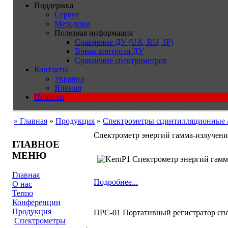
Поддержка
Сервис
Методики
Полезная информация
Сравнение ДУ (UA, RU, JP)
Время контроля ДУ
Сравнение спектрометров
Контакты
Украина
Япония
Новости
» Главная
»
Продукция
»
Cпектрометры сцинтилляционные 
Спектрометр энергий гамма-излучен
ГЛАВНОЕ
МЕНЮ
Спектрометр энергий гам
Главная
Подробнее...
О нас
Termo
Конференции
Продукция
ПРС-01 Портативный регистратор сп
Cпектрометры