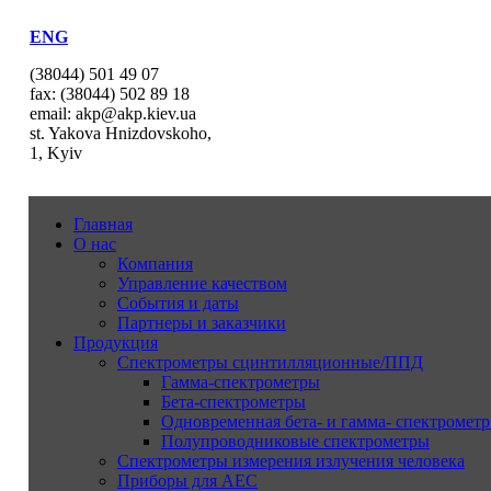
ENG
(38044) 501 49 07
fax: (38044) 502 89 18
email: akp@akp.kiev.ua
st. Yakova Hnizdovskoho,
1, Kyiv
Главная
О нас
Компания
Управление качеством
События и даты
Партнеры и заказчики
Продукция
Спектрометры сцинтилляционные/ППД
Гамма-спектрометры
Бета-спектрометры
Одновременная бета- и гамма- спектрометр
Полупроводниковые спектрометры
Спектрометры измерения излучения человека
Приборы для АЕС