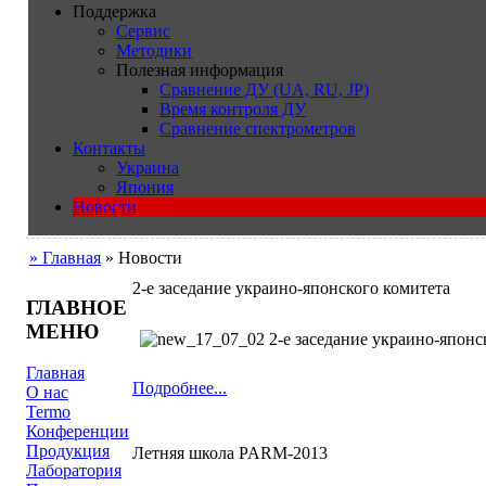
Поддержка
Сервис
Методики
Полезная информация
Сравнение ДУ (UA, RU, JP)
Время контроля ДУ
Сравнение спектрометров
Контакты
Украина
Япония
Новости
» Главная
» Новости
2-е заседание украино-японского комитета
ГЛАВНОЕ
МЕНЮ
2-е заседание украино-японс
Главная
Подробнее...
О нас
Termo
Конференции
Продукция
Летняя школа PARM-2013
Лаборатория