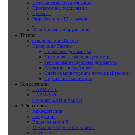
Геофизическое оборудование
Программное обеспечение
Проекты
Разработки по ТЗ заказчика
_
Медицинское оборудование
Thermo
О корпорации Thermo
Продукция Thermo
Поисковые дозиметры
Прямопоказывающие дозиметры
Термолюминесцентные дозиметры
Детектор контрабанды
Система мониторинга потока нейтронов
Портальные мониторы
Конференции
ПАРМ-2018
ПАРМ-2020
Семинар АКП и УкрЯО
Лаборатория
Аккредитация
Продукция
Виды испытаний
Межлабораторные испытания
Контакты