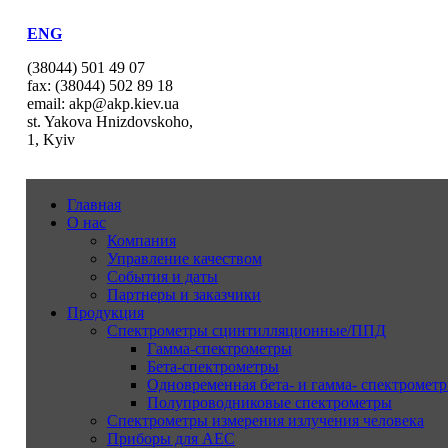
ENG
(38044) 501 49 07
fax: (38044) 502 89 18
email: akp@akp.kiev.ua
st. Yakova Hnizdovskoho,
1, Kyiv
Главная
О нас
Компания
Управление качеством
События и даты
Партнеры и заказчики
Продукция
Спектрометры сцинтилляционные/ППД
Гамма-спектрометры
Бета-спектрометры
Одновременная бета- и гамма- спектрометр
Полупроводниковые спектрометры
Спектрометры измерения излучения человека
Приборы для АЕС