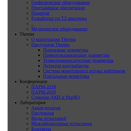
Геофизическое оборудование
Программное обеспечение
Проекты
Разработки по ТЗ заказчика
_
Медицинское оборудование
Thermo
О корпорации Thermo
Продукция Thermo
Поисковые дозиметры
Прямопоказывающие дозиметры
Термолюминесцентные дозиметры
Детектор контрабанды
Система мониторинга потока нейтронов
Портальные мониторы
Конференции
ПАРМ-2018
ПАРМ-2020
Семинар АКП и УкрЯО
Лаборатория
Аккредитация
Продукция
Виды испытаний
Межлабораторные испытания
Контакты