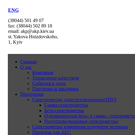
ENG
(38044) 501 49 07
fax: (38044) 502 89 18
email: akp@akp.kiev.ua
st. Yakova Hnizdovskoho,
1, Kyiv
Главная
О нас
Компания
Управление качеством
События и даты
Партнеры и заказчики
Продукция
Спектрометры сцинтилляционные/ППД
Гамма-спектрометры
Бета-спектрометры
Одновременная бета- и гамма- спектрометр
Полупроводниковые спектрометры
Спектрометры измерения излучения человека
Приборы для АЕС