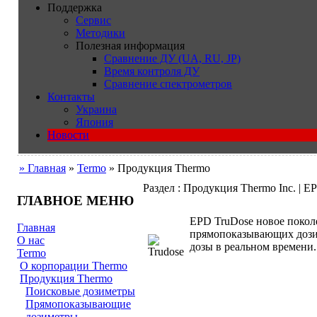
Поддержка
Сервис
Методики
Полезная информация
Сравнение ДУ (UA, RU, JP)
Время контроля ДУ
Сравнение спектрометров
Контакты
Украина
Япония
Новости
» Главная
»
Termo
» Продукция Thermo
Раздел : Продукция Thermo Inc. | E
ГЛАВНОЕ МЕНЮ
EPD TruDose новое поко
Главная
прямопоказывающих дози
О нас
дозы в реальном времени.
Termo
О корпорации Thermo
Продукция Thermo
Поисковые дозиметры
Прямопоказывающие
дозиметры