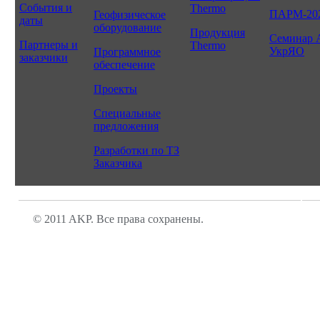
События и
Thermo
ПАРМ-20
Геофизическое
даты
оборудование
Продукция
Семинар 
Партнеры и
Thermo
УкрЯО
Программное
заказчики
обеспечение
Проекты
Специальные
предложения
Разработки по ТЗ
Заказчика
© 2011 AKP. Все права сохранены.