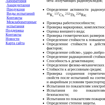
бета -излучающих радионуклидов;
Лаборатория
Аккредитация
Продукция
Определение активности радион
Виды испытаний
40
137
232
226
К,
Cs,
Th,
Rа;
Контакты
Межлабораторные
Проверка работоспособности;
испытания
Проверка маркировки, комплектнос
Поддержка
Оценка внешнего вида;
Контакты
Проверка геометрических размеров 
Новости
Определение стойкости к повышен
Карта сайта
Определение стойкости к дейст
факторов;
Определение сейсмо-, ударо-,вибро-
Определение радиационной стойкос
Способность к дезактивации;
Определение физико-механических 
Стойкости к агрессивным средам;
Проверка сохранения герметич
свойств после испытаний на соотв
и аварийным условиям транспорти
Испытания по показателям электро
Испытания по показателя
безопасности;
Испытания по показателям пожаров
Определение степени защиты.