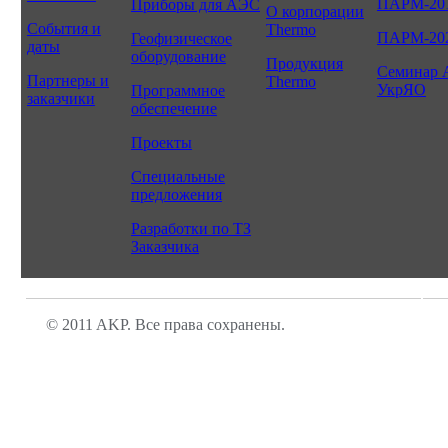
ПАРМ-20
Приборы для АЭС
О корпорации
События и
Thermo
ПАРМ-20
Геофизическое
даты
оборудование
Продукция
Семинар 
Партнеры и
Thermo
УкрЯО
Программное
заказчики
обеспечение
Проекты
Специальные
предложения
Разработки по ТЗ
Заказчика
© 2011 AKP. Все права сохранены.