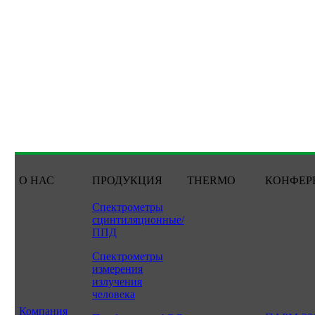
О НАС
ПРОДУКЦИЯ
THERMO
КОНФЕР
Спектрометры
сцинтиляционные/
ППД
Спектрометры
измерения
излучения
человека
Компания