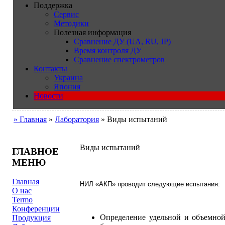
Поддержка
Сервис
Методики
Полезная информация
Сравнение ДУ (UA, RU, JP)
Время контроля ДУ
Сравнение спектрометров
Контакты
Украина
Япония
Новости
» Главная
»
Лаборатория
» Виды испытаний
Виды испытаний
ГЛАВНОЕ
МЕНЮ
Главная
НИЛ «АКП» проводит следующие испытания:
О нас
Termo
Конференции
Определение удельной и объемной
Продукция