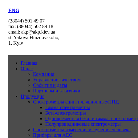
ENG
(38044) 501 49 07
fax: (38044) 502 89 18
email: akp@akp.kiev.ua
st. Yakova Hnizdovskoho,
1, Kyiv
Главная
О нас
Компания
Управление качеством
События и даты
Партнеры и заказчики
Продукция
Спектрометры сцинтилляционные/ППД
Гамма-спектрометры
Бета-спектрометры
Одновременная бета- и гамма- спектрометр
Полупроводниковые спектрометры
Спектрометры измерения излучения человека
Приборы для АЕС