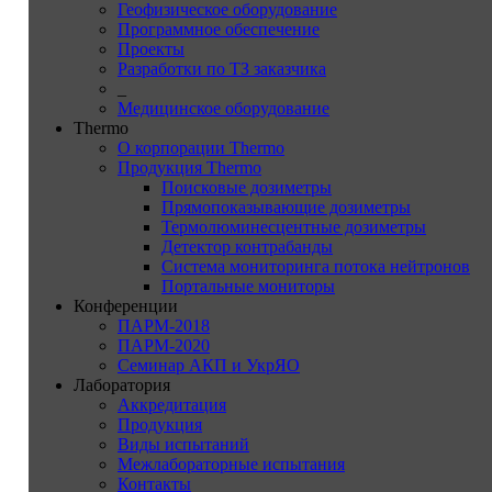
Геофизическое оборудование
Программное обеспечение
Проекты
Разработки по ТЗ заказчика
_
Медицинское оборудование
Thermo
О корпорации Thermo
Продукция Thermo
Поисковые дозиметры
Прямопоказывающие дозиметры
Термолюминесцентные дозиметры
Детектор контрабанды
Система мониторинга потока нейтронов
Портальные мониторы
Конференции
ПАРМ-2018
ПАРМ-2020
Семинар АКП и УкрЯО
Лаборатория
Аккредитация
Продукция
Виды испытаний
Межлабораторные испытания
Контакты