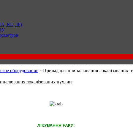
A, RU, JP)
 ДУ
рометров
ское оборудование
» Прилад для припалювання локалізованих 
рипалювання локалізованих пухлин
ЛІКУВАННЯ РАКУ: