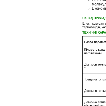
молекул
Економі
СКЛАД ПРИЛА
Блок керуванн
термозондів, ка
ТЕХНІЧНІ ХАР
Назва параме
Кількість кана
нагрівачами
Діапазон темпе
°C
Товщина голки
Довжина голки
Довжина актив
мікронагрівача