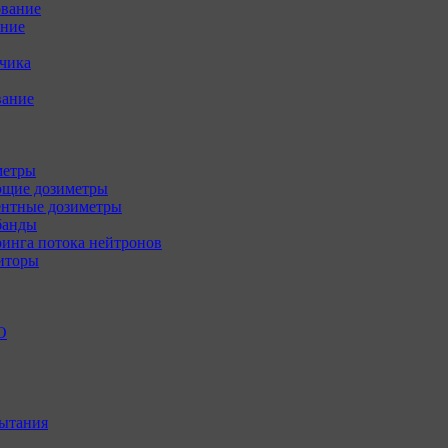
ование
ение
зчика
вание
метры
щие дозиметры
нтные дозиметры
банды
инга потока нейтронов
иторы
О
ытания