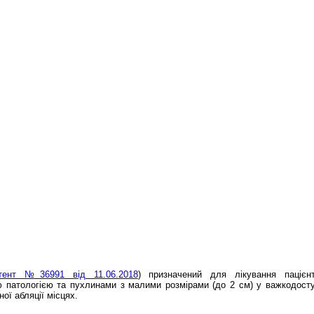
Я
тент №36991 від 11.06.2018
) призначений для лікування пацієн
 патологією та пухлинами з малими розмірами (до 2 см) у важкодост
ої абляції місцях.