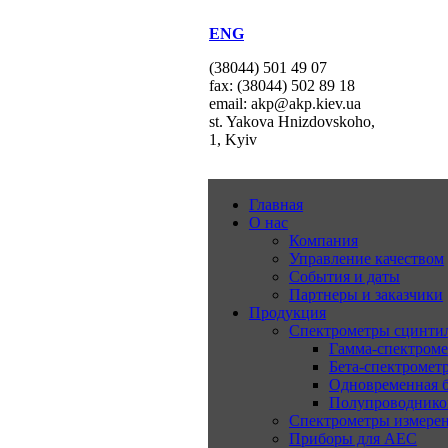
ENG
(38044) 501 49 07
fax: (38044) 502 89 18
email: akp@akp.kiev.ua
st. Yakova Hnizdovskoho,
1, Kyiv
Главная
О нас
Компания
Управление качеством
События и даты
Партнеры и заказчики
Продукция
Спектрометры сцинт
Гамма-спектром
Бета-спектромет
Одновременная б
Полупроводнико
Спектрометры измерен
Приборы для АЕС