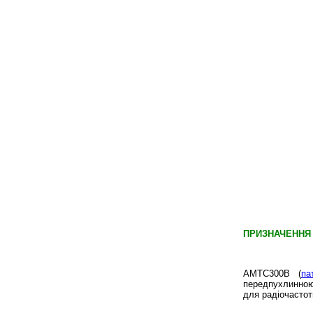
ПРИЗНАЧЕНН
AMTC300B (
па
передпухлинною
для радіочастотн