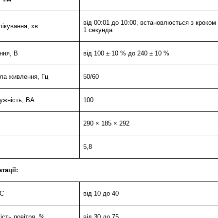
від 00:01 до 10:00, встановлюється з кроком
лікування, хв.
1 секунда
ння, В
від 100 ± 10 % до 240 ± 10 %
ла живлення, Гц
50/60
ужність, ВА
100
290 × 185 × 292
5,8
тації:
°C
від 10 до 40
ість повітря, %
від 30 до 75