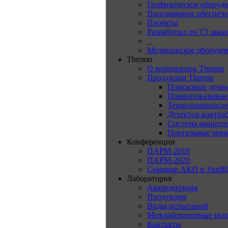
Геофизическое оборуд
Программное обеспеч
Проекты
Разработки по ТЗ зака
_
Медицинское оборудо
Thermo
О корпорации Thermo
Продукция Thermo
Поисковые дози
Прямопоказываю
Термолюминесце
Детектор контра
Система монитор
Портальные мон
Конференции
ПАРМ-2018
ПАРМ-2020
Семинар АКП и УкрЯ
Лаборатория
Аккредитация
Продукция
Виды испытаний
Межлабораторные исп
Контакты