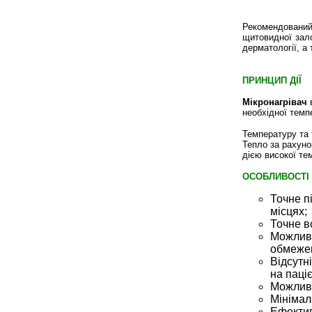
Рекомендований
щитовидної зало
дерматології, а
ПРИНЦИП ДІЇ
Мікронагрівач
в
необхідної темп
Температуру та
Тепло за рахуно
дією високої те
ОСОБЛИВОСТІ
Точне п
місцях;
Точне в
Можливі
обмежен
Відсутн
на паці
Можливі
Мінімал
Ефектив