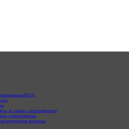
илляционные/ППД
етры
ры
ета- и гамма- спектрометрия
вые спектрометры
ия излучения человека