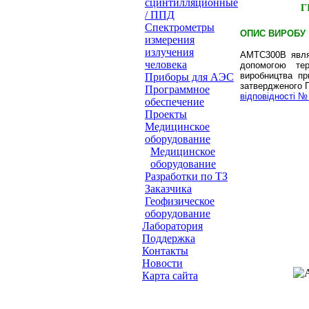
сцинтилляционные
Г
/ ППД
Cпектрометры
ОПИС ВИРОБУ
измерения
излучения
AMTC300B являє
человека
допомогою тер
виробництва пр
Приборы для АЭС
затвердженого П
Программное
відповідності №
обеспечение
Проeкты
Медицинское
оборудование
Медицинское
оборудование
Разработки по ТЗ
Заказчика
Геофизическое
оборудование
Лаборатория
Поддержка
Контакты
Новости
Карта сайта