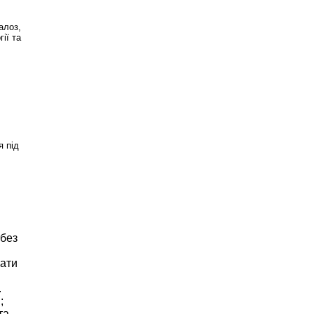
алоз,
ії та
я під
 без
вати
.
;
та