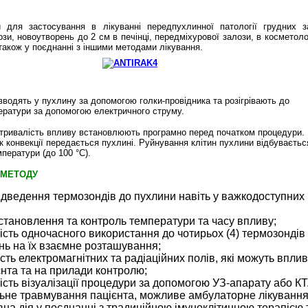
 для застосування в лікуванні передпухлинної патології грудних з
зи, новоутворень до 2 см в печінці, передміхурової залози, в косметолог
 також у поєднанні з іншими методами лікування.
водять у пухлину за допомогою голки-провідника та розігрівають до
ератури за допомогою електричного струму.
 тривалість впливу встановлюють програмно перед початком процедури.
к конвекції передається пухлині. Руйнування клітин пухлини відбуваєтьс
мператури (до 100 °
C
).
 МЕТОДУ
ідведення термозондів до пухлини навіть у важкодоступних
становлення та контроль температури та часу впливу;
сть одночасного використання до чотирьох (4) термозондів
ь на їх взаємне розташування;
ість електромагнітних та радіаційних полів, які можуть впли
єнта та на прилади контролю;
сть візуалізації процедури за допомогою УЗ‑апарату або КТ
ьне травмування пацієнта, можливе амбулаторне лікування
на дія у поєднанні з традиційною імуноклітинною терапією 