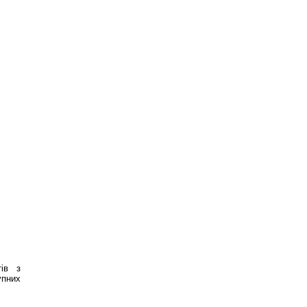
тів з
упних