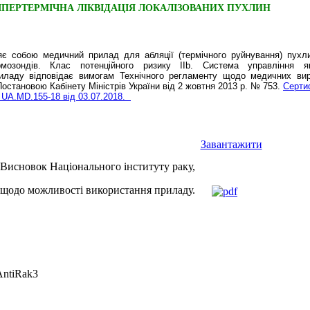
ІПЕРТЕРМІЧНА ЛІКВІДАЦІЯ ЛОКАЛІЗОВАНИХ ПУХЛИН
 собою медичний прилад для абляції (термічного руйнування) пухл
мозондів. Клас потенційного ризику ІІ
b
. Система управління як
иладу відповідає вимогам Технічного регламенту щодо медичних вир
остановою Кабінету Міністрів України від 2 жовтня 2013 р. № 753.
Серти
 UA.MD.155-18 від 03.07.2018.
Завантажити
Висновок Національного інституту раку,
щодо можливості використання приладу.