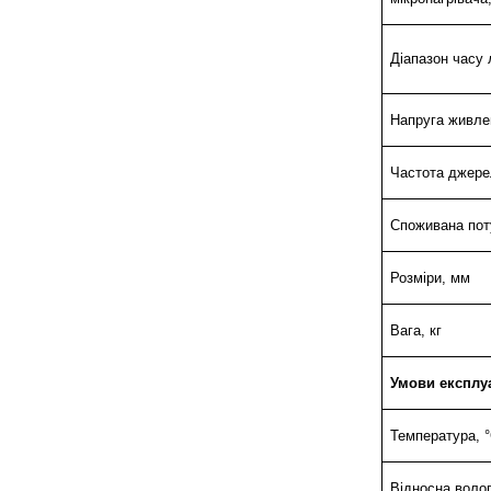
Діапазон часу 
Напруга живле
Частота джере
Споживана пот
Розміри, мм
Вага, кг
Умови експлуа
Температура, 
Відносна волог