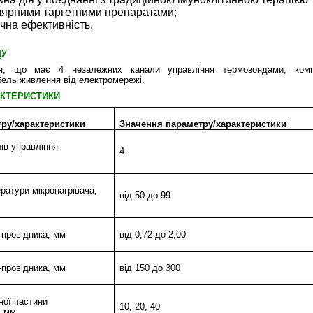
ярними таргетними препаратами;
чна ефективність.
ДУ
я, що має 4 незалежних канали управління термозондами, комп
бель живлення від електромережі.
АКТЕРИСТИКИ
тру/характеристики
Значення параметру/характеристики
лів управління
4
ратури мікронагрівача,
від 50 до 99
-провідника, мм
від 0,72 до 2,00
-провідника, мм
від
150
до
300
ної частини
10, 20,
40
, мм