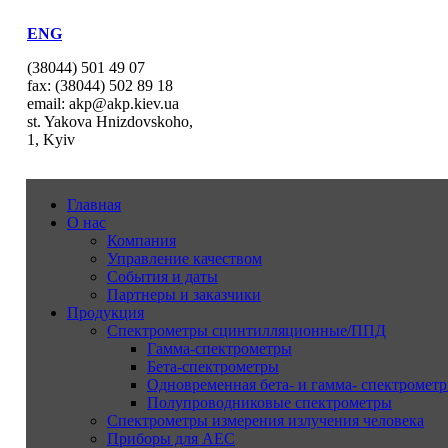
ENG
(38044) 501 49 07
fax: (38044) 502 89 18
email: akp@akp.kiev.ua
st. Yakova Hnizdovskoho,
1, Kyiv
Главная
О нас
Компания
Управление качеством
События и даты
Партнеры и заказчики
Продукция
Спектрометры сцинтилляционные/ППД
Гамма-спектрометры
Бета-спектрометры
Одновременная бета- и гамма- спектрометр
Полупроводниковые спектрометры
Спектрометры измерения излучения человека
Приборы для АЕС