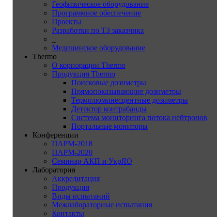
Геофизическое оборудование
Программное обеспечение
Проекты
Разработки по ТЗ заказчика
_
Медицинское оборудование
Thermo
О корпорации Thermo
Продукция Thermo
Поисковые дозиметры
Прямопоказывающие дозиметры
Термолюминесцентные дозиметры
Детектор контрабанды
Система мониторинга потока нейтронов
Портальные мониторы
Конференции
ПАРМ-2018
ПАРМ-2020
Семинар АКП и УкрЯО
Лаборатория
Аккредитация
Продукция
Виды испытаний
Межлабораторные испытания
Контакты