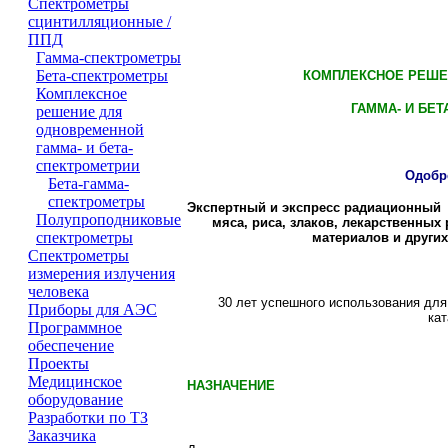
Cпектрометры
сцинтилляционные /
ППД
Гамма-спектрометры
Бета-спектрометры
КОМПЛЕКСНОЕ РЕШЕ
Комплексное
ГАММА- И БЕТ
решение для
одновременной
гамма- и бета-
спектрометрии
Одобр
Бета-гамма-
спектрометры
Экспертный и экспресс радиационный 
Полупроподниковые
мяса, риса, злаков, лекарственных
спектрометры
материалов и други
Cпектрометры
измерения излучения
человека
30
лет успешного использования для
Приборы для АЭС
ка
Программное
обеспечение
Проeкты
Медицинское
НАЗНАЧЕНИЕ
оборудование
Разработки по ТЗ
Заказчика