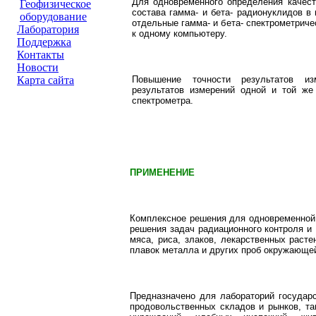
Для одновременного определения качест
Геофизическое
состава гамма- и бета- радионуклидов в
оборудование
отдельные гамма- и бета- спектрометрич
Лаборатория
к одному компьютеру.
Поддержка
Контакты
Новости
Повышение точности результатов и
Карта сайта
результатов измерений одной и той же
спектрометра.
ПРИМЕНЕНИЕ
Комплексное решения для одновременной 
решения задач радиационного контроля и 
мяса, риса, злаков, лекарственных расте
плавок металла и других проб окружающе
Предназначено для лабораторий государ
продовольственных складов и рынков, та