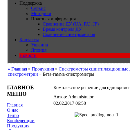
Поддержка
Сервис
Методики
Полезная информация
Сравнение ДУ (UA, RU, JP)
Время контроля ДУ
Сравнение спектрометров
Контакты
Украина
Япония
Новости
» Главная
»
Продукция
»
Cпектрометры сцинтилляционные 
спектрометрии
» Бета-гамма-спектрометры
ГЛАВНОЕ
Комплексное решение для одновремен
МЕНЮ
Автор: Administrator
02.02.2017 06:58
Главная
О нас
Termo
Конференции
Продукция