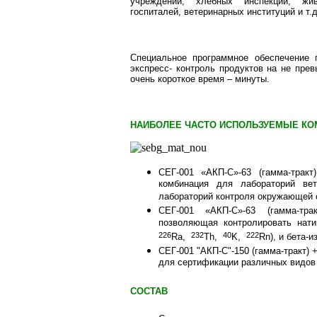
учреждений, хлебных инспекций, жив
госпиталей, ветеринарных институций и т.д
Специальное программное обеспечение 
экспресс- контроль продуктов на не пре
очень короткое время – минуты.
НАИБОЛЕЕ ЧАСТО ИСПОЛЬЗУЕМЫЕ КО
СЕГ-001 «АКП-С»-63 (гамма-тракт
комбинация для лабораторий вет
лабораторий контроля окружающей
СЕГ-001 «АКП-С»-63 (гамма-тра
позволяющая контролировать нати
226
232
40
222
Ra,
Th,
K,
Rn), и бета-и
СЕГ-001 "АКП-С"-150 (гамма-тракт) 
для сертификации различных видов
СОСТАВ