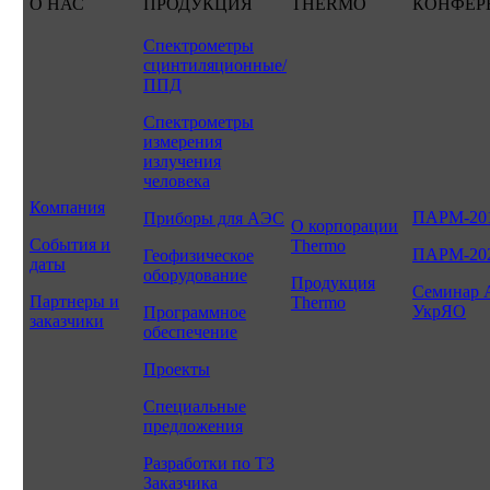
О НАС
ПРОДУКЦИЯ
THERMO
КОНФЕР
Спектрометры
сцинтиляционные/
ППД
Спектрометры
измерения
излучения
человека
Компания
ПАРМ-20
Приборы для АЭС
О корпорации
События и
Thermo
ПАРМ-20
Геофизическое
даты
оборудование
Продукция
Семинар 
Партнеры и
Thermo
УкрЯО
Программное
заказчики
обеспечение
Проекты
Специальные
предложения
Разработки по ТЗ
Заказчика