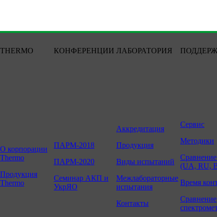
THERMO
КОНФЕРЕНЦИИ
ЛАБОРАТОРИЯ
ПОДДЕР
Сервис
Аккредитация
Методики
ПАРМ-2018
Продукция
О корпорации
Сравнение
Thermo
ПАРМ-2020
Виды испытаний
(UA, RU, 
Продукция
Семинар АКП и
Межлабораторные
Время кон
Thermo
УкрЯО
испытания
Сравнение
Контакты
спектроме