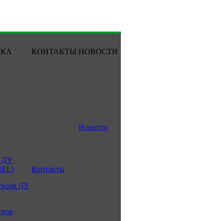
ЖКА
КОНТАКТЫ
НОВОСТИ
Новости
 ДУ
BEL)
Контакты
троля ДУ
тров