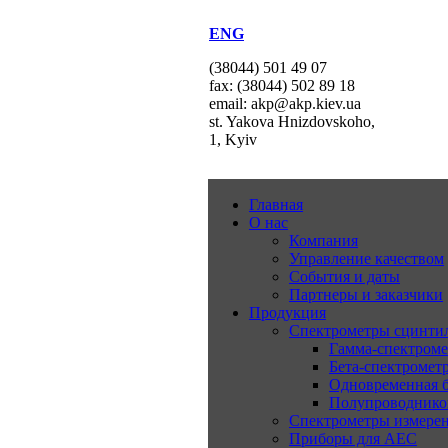
ENG
(38044) 501 49 07
fax: (38044) 502 89 18
email: akp@akp.kiev.ua
st. Yakova Hnizdovskoho,
1, Kyiv
Главная
О нас
Компания
Управление качеством
События и даты
Партнеры и заказчики
Продукция
Спектрометры сцинт
Гамма-спектром
Бета-спектромет
Одновременная б
Полупроводнико
Спектрометры измерен
Приборы для АЕС