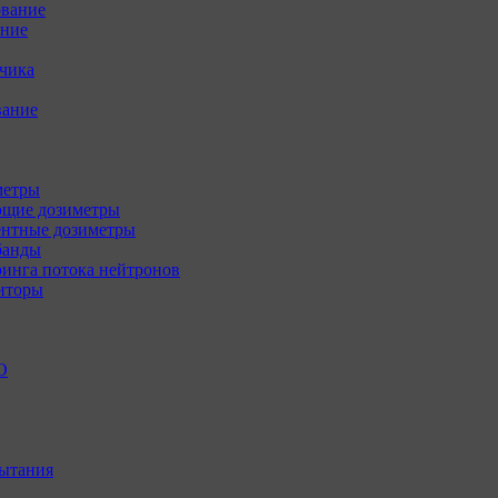
ование
ение
зчика
вание
метры
щие дозиметры
нтные дозиметры
банды
инга потока нейтронов
иторы
О
ытания