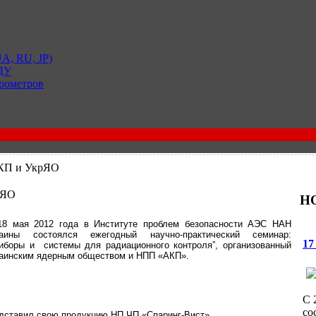
A, RU, JP)
 ДУ
рометров
КП и УкрЯО
рЯО
НО
18 мая 2012 года в Институте проблем безопасности АЭС НАН
раины состоялся ежегодный научно-практический семинар:
17
иборы и системы для радиационного контроля”, организованный
аинским ядерным обществом и НПП «АКП».
С 
со
дставил свою продукцию НП ЧП «Спаринг-Вист».