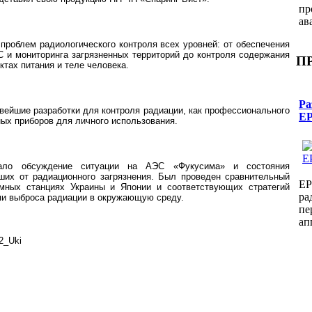
пр
ав
проблем радиологического контроля всех уровней: от обеспечения
 и мониторинга загрязненных территорий до контроля содержания
ПР
ктах питания и теле человека.
Ра
ейшие разработки для контроля радиации, как профессионального
E
ных приборов для личного использования.
ало обсуждение ситуации на АЭС «Фукусима» и состояния
вших от радиационного загрязнения. Был проведен сравнительный
EP
мных станциях Украины и Японии и соответствующих стратегий
ра
ми выброса радиации в окружающую среду.
пе
ап