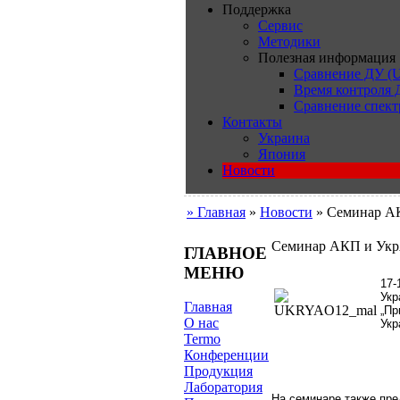
Поддержка
Сервис
Методики
Полезная информация
Сравнение ДУ (U
Время контроля
Сравнение спект
Контакты
Украина
Япония
Новости
» Главная
»
Новости
» Семинар А
Семинар АКП и Ук
ГЛАВНОЕ
МЕНЮ
17-
Ук
Главная
„Пр
О нас
Укр
Termo
Конференции
Продукция
Лаборатория
На семинаре также пре