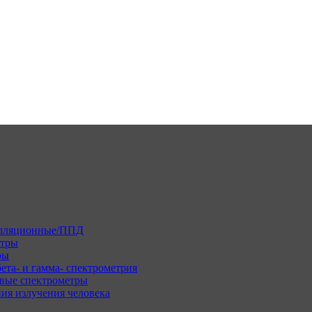
илляционные/ППД
етры
ры
ета- и гамма- спектрометрия
вые спектрометры
ия излучения человека