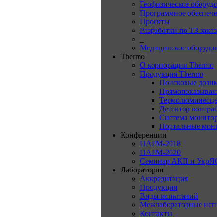
Геофизическое оборуд
Программное обеспеч
Проекты
Разработки по ТЗ зака
_
Медицинское оборудо
Thermo
О корпорации Thermo
Продукция Thermo
Поисковые дози
Прямопоказываю
Термолюминесце
Детектор контра
Система монитор
Портальные мон
Конференции
ПАРМ-2018
ПАРМ-2020
Семинар АКП и УкрЯ
Лаборатория
Аккредитация
Продукция
Виды испытаний
Межлабораторные исп
Контакты