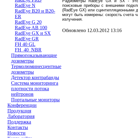
Радиометры RadEye GX и SX - это 
RadEye N
поисковые приборы с внешними подкл
(RadEye GX) или сцинтилляционными д
RadEye B20 и B20-
могут быть измерены: скорость счета 
ER
излучения.
RadEye G 20
RadEye AB 100
Обновлено 12.03.2012 13:16
RadEye GX и SX
RadEye GR
FH 40 GL
FH_40_NBR
Прямопоказывающие
дозиметры
Термолюминесцентные
дозиметры
Детектор контрабанды
Система мониторинга
плотности потока
нейтронов
Портальные мониторы
Конференции
Продукция
Лаборатория
Поддержка
Контакты
Новости