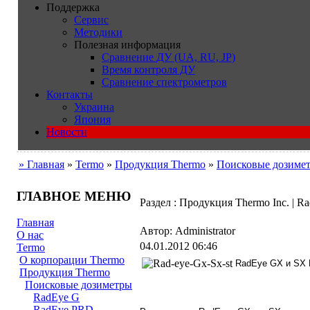
Поддержка
Сервис
Методики
Полезная информация
Сравнение ДУ (UA, RU, JP)
Время контроля ДУ
Сравнение спектрометров
Контакты
Украина
Япония
Новости
» Главная
»
Termo
»
Продукция Thermo
»
Поисковые дозиме
ГЛАВНОЕ МЕНЮ
Раздел : Продукция Thermo Inc. | 
Главная
Автор: Administrator
О нас
04.01.2012 06:46
Termo
О корпорации Thermo
RadEye GX и SX
Продукция Thermo
Поисковые дозиметры
RadEye G
RadEye PRD