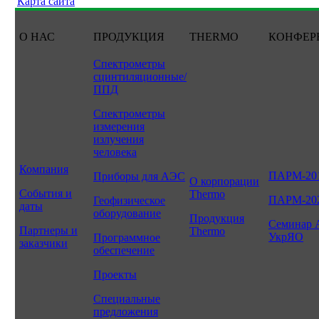
Карта сайта
О НАС
ПРОДУКЦИЯ
THERMO
КОНФЕР
Спектрометры
сцинтиляционные/
ППД
Спектрометры
измерения
излучения
человека
Компания
ПАРМ-20
Приборы для АЭС
О корпорации
События и
Thermo
ПАРМ-20
Геофизическое
даты
оборудование
Продукция
Семинар 
Партнеры и
Thermo
УкрЯО
Программное
заказчики
обеспечение
Проекты
Специальные
предложения