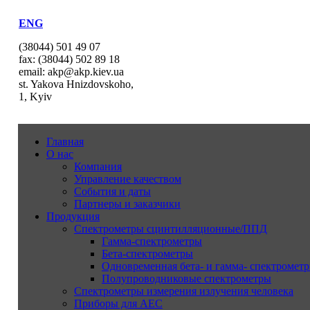
ENG
(38044) 501 49 07
fax: (38044) 502 89 18
email: akp@akp.kiev.ua
st. Yakova Hnizdovskoho,
1, Kyiv
Главная
О нас
Компания
Управление качеством
События и даты
Партнеры и заказчики
Продукция
Спектрометры сцинтилляционные/ППД
Гамма-спектрометры
Бета-спектрометры
Одновременная бета- и гамма- спектрометр
Полупроводниковые спектрометры
Спектрометры измерения излучения человека
Приборы для АЕС