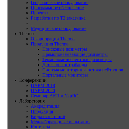
Геофизическое оборудование
Программное обеспечение
Проекты
Разработки по ТЗ заказчика
_
Медицинское оборудование
Thermo
О корпорации Thermo
Продукция Thermo
Поисковые дозиметры
Прямопоказывающие дозиметры
Термолюминесцентные дозиметры
Детектор контрабанды
Система мониторинга потока нейтронов
Портальные мониторы
Конференции
ПАРМ-2018
ПАРМ-2020
Семинар АКП и УкрЯО
Лаборатория
Аккредитация
Продукция
Виды испытаний
Межлабораторные испытания
Контакты