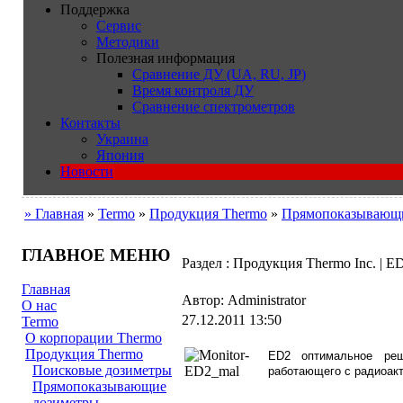
Поддержка
Сервис
Методики
Полезная информация
Сравнение ДУ (UA, RU, JP)
Время контроля ДУ
Сравнение спектрометров
Контакты
Украина
Япония
Новости
» Главная
»
Termo
»
Продукция Thermo
»
Прямопоказывающи
ГЛАВНОЕ МЕНЮ
Раздел : Продукция Thermo Inc. | E
Главная
Автор: Administrator
О нас
27.12.2011 13:50
Termo
О корпорации Thermo
Продукция Thermo
ED2 оптимальное реш
Поисковые дозиметры
работающего с радиоак
Прямопоказывающие
дозиметры