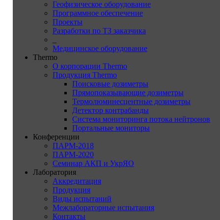
Геофизическое оборудование
Программное обеспечение
Проекты
Разработки по ТЗ заказчика
_
Медицинское оборудование
Thermo
О корпорации Thermo
Продукция Thermo
Поисковые дозиметры
Прямопоказывающие дозиметры
Термолюминесцентные дозиметры
Детектор контрабанды
Система мониторинга потока нейтронов
Портальные мониторы
Конференции
ПАРМ-2018
ПАРМ-2020
Семинар АКП и УкрЯО
Лаборатория
Аккредитация
Продукция
Виды испытаний
Межлабораторные испытания
Контакты