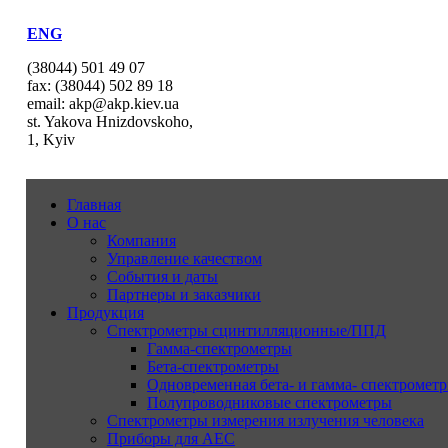
ENG
(38044) 501 49 07
fax: (38044) 502 89 18
email: akp@akp.kiev.ua
st. Yakova Hnizdovskoho,
1, Kyiv
Главная
О нас
Компания
Управление качеством
События и даты
Партнеры и заказчики
Продукция
Спектрометры сцинтилляционные/ППД
Гамма-спектрометры
Бета-спектрометры
Одновременная бета- и гамма- спектрометр
Полупроводниковые спектрометры
Спектрометры измерения излучения человека
Приборы для АЕС