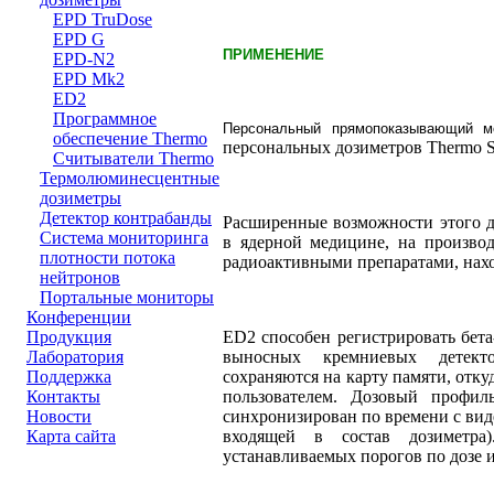
EPD TruDose
EPD G
ПРИМЕНЕНИЕ
EPD-N2
EPD Mk2
ED2
Программное
Персональный прямопоказывающий 
обеспечение Thermo
персональных дозиметров Thermo Sci
Считыватели Thermo
Термолюминесцентные
дозиметры
Детектор контрабанды
Расширенные возможности этого д
Система мониторинга
в ядерной медицине, на производ
плотности потока
радиоактивными препаратами, нах
нейтронов
Портальные мониторы
Конференции
ED2 способен регистрировать бет
Продукция
выносных кремниевых детекто
Лаборатория
сохраняются на карту памяти, отк
Поддержка
пользователем. Дозовый профи
Контакты
синхронизирован по времени с вид
Новости
входящей в состав дозиметра
Карта сайта
устанавливаемых порогов по дозе 