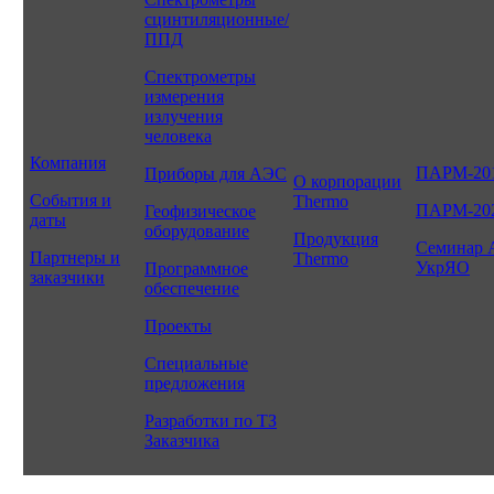
сцинтиляционные/
ППД
Спектрометры
измерения
излучения
человека
Компания
ПАРМ-20
Приборы для АЭС
О корпорации
События и
Thermo
ПАРМ-20
Геофизическое
даты
оборудование
Продукция
Семинар 
Партнеры и
Thermo
УкрЯО
Программное
заказчики
обеспечение
Проекты
Специальные
предложения
Разработки по ТЗ
Заказчика