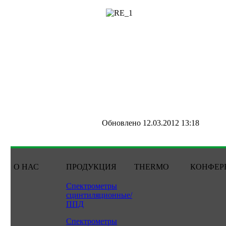
Обновлено 12.03.2012 13:18
О НАС
ПРОДУКЦИЯ
THERMO
КОНФЕР
Спектрометры
сцинтиляционные/
ППД
Спектрометры