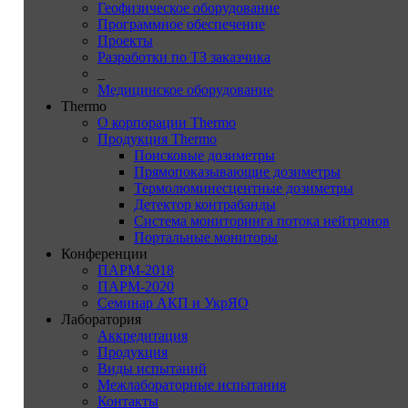
Геофизическое оборудование
Программное обеспечение
Проекты
Разработки по ТЗ заказчика
_
Медицинское оборудование
Thermo
О корпорации Thermo
Продукция Thermo
Поисковые дозиметры
Прямопоказывающие дозиметры
Термолюминесцентные дозиметры
Детектор контрабанды
Система мониторинга потока нейтронов
Портальные мониторы
Конференции
ПАРМ-2018
ПАРМ-2020
Семинар АКП и УкрЯО
Лаборатория
Аккредитация
Продукция
Виды испытаний
Межлабораторные испытания
Контакты