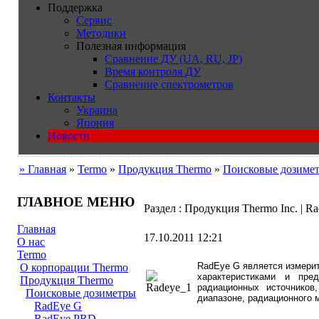
Поддержка
Сервис
Методики
Полезная информация
Сравнение ДУ (UA, RU, JP)
Время контроля ДУ
Сравнение спектрометров
Контакты
Украина
Япония
Новости
» Главная
»
Termo
»
Продукция Thermo
»
Поисковые дозиме
ГЛАВНОЕ МЕНЮ
Раздел : Продукция Thermo Inc. | R
Главная
17.10.2011 12:21
О нас
Termo
RadEye G является измери
О корпорации Thermo
характеристиками и пре
Продукция Thermo
радиационных источников
Поисковые дозиметры
диапазоне, радиационного 
RadEye G
RadEye PRD