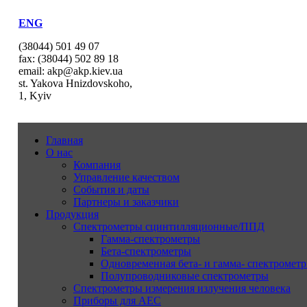
ENG
(38044) 501 49 07
fax: (38044) 502 89 18
email: akp@akp.kiev.ua
st. Yakova Hnizdovskoho,
1, Kyiv
Главная
О нас
Компания
Управление качеством
События и даты
Партнеры и заказчики
Продукция
Спектрометры сцинтилляционные/ППД
Гамма-спектрометры
Бета-спектрометры
Одновременная бета- и гамма- спектрометр
Полупроводниковые спектрометры
Спектрометры измерения излучения человека
Приборы для АЕС