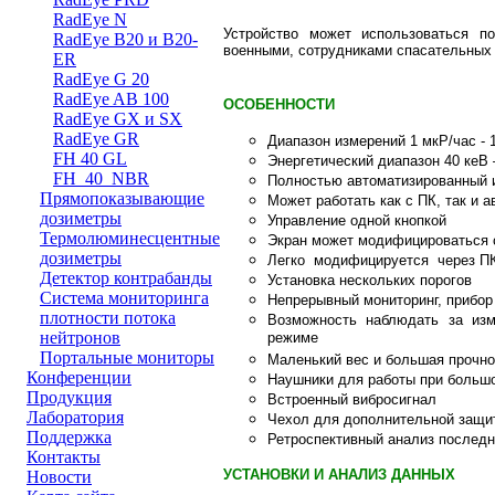
RadEye N
Устройство может использоваться по
RadEye B20 и B20-
военными, сотрудниками спасательных о
ER
RadEye G 20
RadEye AB 100
ОСОБЕННОСТИ
RadEye GX и SX
RadEye GR
Диапазон измерений 1 мкР/час - 1
FH 40 GL
Энергетический диапазон 40 кеВ 
FH_40_NBR
Полностью автоматизированный и
Прямопоказывающие
Может работать как с ПК, так и 
дозиметры
Управление одной кнопкой
Термолюминесцентные
Экран может модифицироваться с
дозиметры
Легко модифицируется через ПК,
Детектор контрабанды
Установка нескольких порогов
Система мониторинга
Непрерывный мониторинг, прибор
плотности потока
Возможность наблюдать за из
нейтронов
режиме
Портальные мониторы
Маленький вес и большая прочно
Конференции
Наушники для работы при больш
Продукция
Встроенный вибросигнал
Лаборатория
Чехол для дополнительной защ
Поддержка
Ретроспективный анализ последн
Контакты
УСТАНОВКИ И АНАЛИЗ ДАННЫХ
Новости