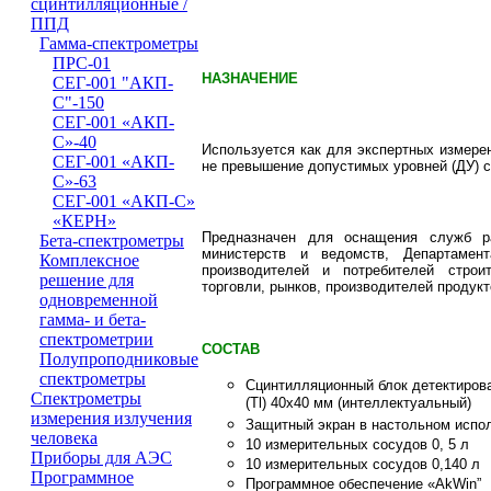
сцинтилляционные /
ППД
Гамма-спектрометры
ПРС-01
НАЗНАЧЕНИЕ
СЕГ-001 "АКП-
С"-150
СЕГ-001 «АКП-
С»-40
Используется как для экспертных измерен
СЕГ-001 «АКП-
не
превышение допустимых уровней (ДУ) 
С»-63
СЕГ-001 «АКП-С»
«КЕРН»
Предназначен для оснащения служб ра
Бета-спектрометры
министерств и ведомств, Департамен
Комплексное
производителей и потребителей строи
решение для
торговли, рынков, производителей продук
одновременной
гамма- и бета-
спектрометрии
СОСТАВ
Полупроподниковые
спектрометры
Сцинтилляционный блок детектиров
Cпектрометры
(Tl) 40х40 мм (интеллектуальный)
измерения излучения
Защитный экран в настольном испо
человека
10 измерительных сосудов 0, 5 л
Приборы для АЭС
10 измерительных сосудов 0,140 л
Программное
Программное обеспечение «
AkWin”