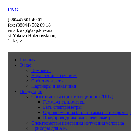
ENG
(38044) 501 49 07
fax: (38044) 502 89 18
email: akp@akp.kiev.ua
st. Yakova Hnizdovskoho,
1, Kyiv
Главная
О нас
Компания
Управление качеством
События и даты
Партнеры и заказчики
Продукция
Спектрометры сцинтилляционные/ППД
Гамма-спектрометры
Бета-спектрометры
Одновременная бета- и гамма- спектрометр
Полупроводниковые спектрометры
Спектрометры измерения излучения человека
Приборы для АЕС