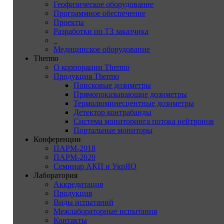
Геофизическое оборудование
Программное обеспечение
Проекты
Разработки по ТЗ заказчика
_
Медицинское оборудование
Thermo
О корпорации Thermo
Продукция Thermo
Поисковые дозиметры
Прямопоказывающие дозиметры
Термолюминесцентные дозиметры
Детектор контрабанды
Система мониторинга потока нейтронов
Портальные мониторы
Конференции
ПАРМ-2018
ПАРМ-2020
Семинар АКП и УкрЯО
Лаборатория
Аккредитация
Продукция
Виды испытаний
Межлабораторные испытания
Контакты