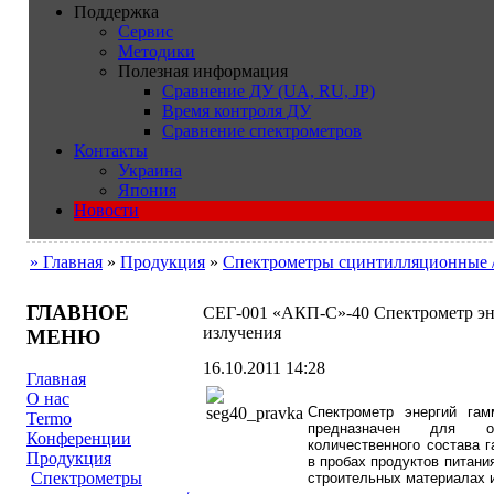
Поддержка
Сервис
Методики
Полезная информация
Сравнение ДУ (UA, RU, JP)
Время контроля ДУ
Сравнение спектрометров
Контакты
Украина
Япония
Новости
» Главная
»
Продукция
»
Cпектрометры сцинтилляционные 
ГЛАВНОЕ
СЕГ-001 «АКП-С»-40 Спектрометр эн
излучения
МЕНЮ
16.10.2011 14:28
Главная
О нас
Спектрометр энергий гам
Termo
предназначен для 
Конференции
количественного состава 
Продукция
в
пробах продуктов питани
Cпектрометры
строительных материалах и