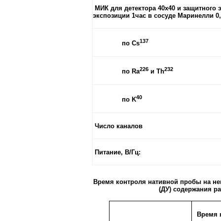
МИК для детектора 40х40 и защитного 
экспозиции 1час в сосуде Маринелли 0,5
137
по Сs
226
232
по Ra
и Th
40
по K
Число каналов
Питание, В/Гц:
Время контроля нативной пробы на н
(ДУ) содержания р
Время 