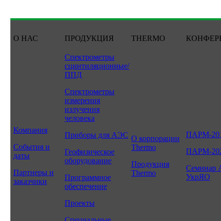
О НАС
ПРОДУКЦИЯ
THERMO
КОНФЕР
Спектрометры
сцинтиляционные/
ППД
Спектрометры
измерения
излучения
человека
Компания
ПАРМ-20
Приборы для АЭС
О корпорации
События и
Thermo
ПАРМ-20
Геофизическое
даты
оборудование
Продукция
Семинар 
Партнеры и
Thermo
УкрЯО
Программное
заказчики
обеспечение
Проекты
Специальные