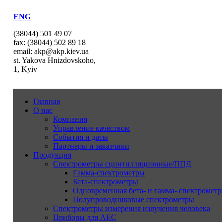
ENG
(38044) 501 49 07
fax: (38044) 502 89 18
email: akp@akp.kiev.ua
st. Yakova Hnizdovskoho,
1, Kyiv
Главная
О нас
Компания
Управление качеством
События и даты
Партнеры и заказчики
Продукция
Спектрометры сцинтилляционные/ППД
Гамма-спектрометры
Бета-спектрометры
Одновременная бета- и гамма- спектрометр
Полупроводниковые спектрометры
Спектрометры измерения излучения человека
Приборы для АЕС