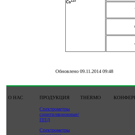
137
Cs
Обновлено 09.11.2014 09:48
О НАС
ПРОДУКЦИЯ
THERMO
КОНФЕР
Спектрометры
сцинтиляционные/
ППД
Спектрометры