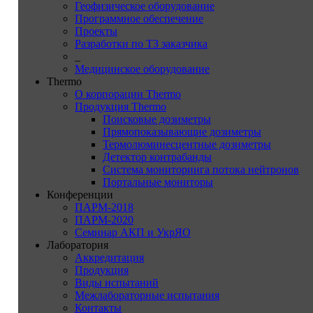
Геофизическое оборудование
Программное обеспечение
Проекты
Разработки по ТЗ заказчика
_
Медицинское оборудование
Thermo
О корпорации Thermo
Продукция Thermo
Поисковые дозиметры
Прямопоказывающие дозиметры
Термолюминесцентные дозиметры
Детектор контрабанды
Система мониторинга потока нейтронов
Портальные мониторы
Конференции
ПАРМ-2018
ПАРМ-2020
Семинар АКП и УкрЯО
Лаборатория
Аккредитация
Продукция
Виды испытаний
Межлабораторные испытания
Контакты