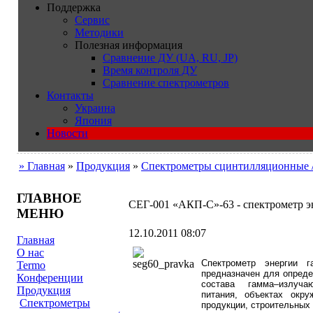
Поддержка
Сервис
Методики
Полезная информация
Сравнение ДУ (UA, RU, JP)
Время контроля ДУ
Сравнение спектрометров
Контакты
Украина
Япония
Новости
» Главная
»
Продукция
»
Cпектрометры сцинтилляционные 
ГЛАВНОЕ
СЕГ-001 «АКП-С»-63 - спектрометр э
МЕНЮ
12.10.2011 08:07
Главная
О нас
Спектрометр энергии г
Termo
предназначен для опреде
Конференции
состава гамма–излу
Продукция
питания,
объектах окр
Cпектрометры
продукции,
строительных