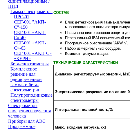
сцинтилляционные /
ППД
Гамма-спектрометры
СОСТАВ
ПРС-01
СЕГ-001 "АКП-
Блок детектирования гамма-излучени
многоканального анализатора импул
С"-150
СЕГ-001 «АКП-
Пассивная низкофоновая защита дет
С»-40
Персональный IBM-совместимый ком
СЕГ-001 «АКП-
Программное обеспечение “АКWin”.
С»-63
Набор измерительных сосудов.
СЕГ-001 «АКП-С»
Комплект документации.
«КЕРН»
ТЕХНИЧЕСКИЕ ХАРАКТЕРИСТИКИ
Бета-спектрометры
Комплексное
решение для
Диапазон регистрируемых энергий, Мэ
одновременной
гамма- и бета-
спектрометрии
Энергетическое разрешение по линии 0.
Полупроподниковые
спектрометры
Cпектрометры
Интегральная нелинейность,%
измерения излучения
человека
Приборы для АЭС
Программное
Макс. входная загрузка, с-1