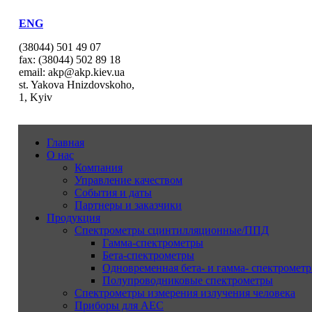
ENG
(38044) 501 49 07
fax: (38044) 502 89 18
email: akp@akp.kiev.ua
st. Yakova Hnizdovskoho,
1, Kyiv
Главная
О нас
Компания
Управление качеством
События и даты
Партнеры и заказчики
Продукция
Спектрометры сцинтилляционные/ППД
Гамма-спектрометры
Бета-спектрометры
Одновременная бета- и гамма- спектрометр
Полупроводниковые спектрометры
Спектрометры измерения излучения человека
Приборы для АЕС