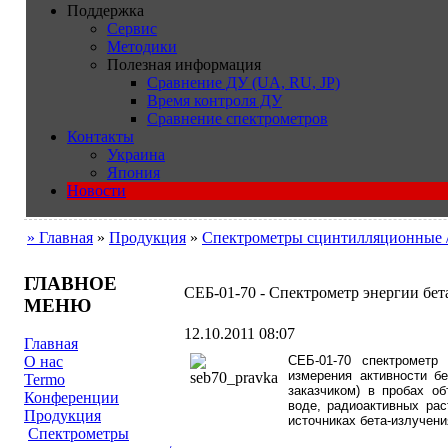
Поддержка
Сервис
Методики
Полезная информация
Сравнение ДУ (UA, RU, JP)
Время контроля ДУ
Сравнение спектрометров
Контакты
Украина
Япония
Новости
» Главная
»
Продукция
»
Cпектрометры сцинтилляционные 
ГЛАВНОЕ
СЕБ-01-70 - Cпектрометр энергии бет
МЕНЮ
12.10.2011 08:07
Главная
СЕБ-01-70 спектрометр
О нас
измерения активности б
Termo
заказчиком) в пробах о
Конференции
воде, радиоактивных рас
Продукция
источниках бета-излучени
Cпектрометры