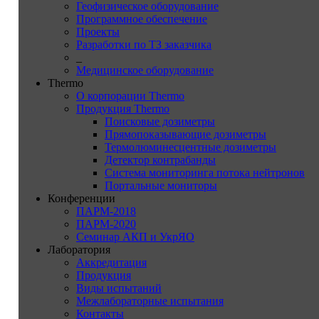
Геофизическое оборудование
Программное обеспечение
Проекты
Разработки по ТЗ заказчика
_
Медицинское оборудование
Thermo
О корпорации Thermo
Продукция Thermo
Поисковые дозиметры
Прямопоказывающие дозиметры
Термолюминесцентные дозиметры
Детектор контрабанды
Система мониторинга потока нейтронов
Портальные мониторы
Конференции
ПАРМ-2018
ПАРМ-2020
Семинар АКП и УкрЯО
Лаборатория
Аккредитация
Продукция
Виды испытаний
Межлабораторные испытания
Контакты