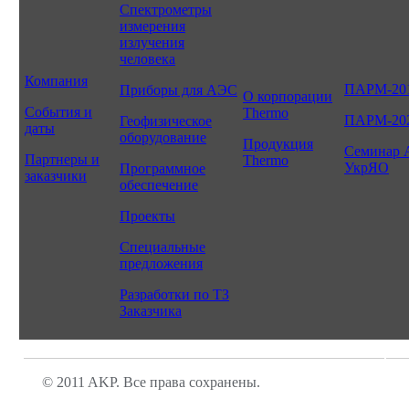
Спектрометры
измерения
излучения
человека
Компания
ПАРМ-20
Приборы для АЭС
О корпорации
События и
Thermo
ПАРМ-20
Геофизическое
даты
оборудование
Продукция
Семинар 
Партнеры и
Thermo
УкрЯО
Программное
заказчики
обеспечение
Проекты
Специальные
предложения
Разработки по ТЗ
Заказчика
© 2011 AKP. Все права сохранены.