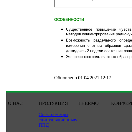
ОСОБЕННОСТИ
Существенное повышение чувств
методов концентрирования радиону
Возможность раздельного опре
измерения счетных образцов сра
дожидаясь 2 недели состояния равн
Экспресс-контроль счетных образцо
Обновлено 01.04.2021 12:17
О НАС
ПРОДУКЦИЯ
THERMO
КОНФЕР
Спектрометры
сцинтиляционные/
ППД