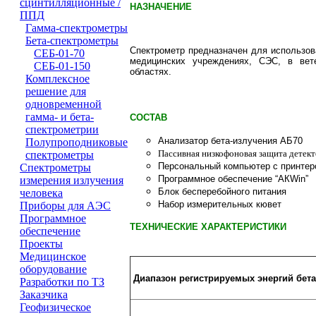
сцинтилляционные /
НАЗНАЧЕНИЕ
ППД
Гамма-спектрометры
Бета-спектрометры
Спектрометр предназначен для использов
СЕБ-01-70
медицинских учреждениях, СЭС, в вет
СЕБ-01-150
областях.
Комплексное
решение для
одновременной
гамма- и бета-
СОСТАВ
спектрометрии
Анализатор бета-излучения АБ70
Полупроподниковые
Пассивная низкофоновая защита детек
спектрометры
Персональный компьютер с принтер
Cпектрометры
Программное обеспечение “АКWin”
измерения излучения
Блок бесперебойного питания
человека
Набор измерительных кювет
Приборы для АЭС
Программное
ТЕХНИЧЕСКИЕ ХАРАКТЕРИСТИКИ
обеспечение
Проeкты
Медицинское
оборудование
Диапазон регистрируемых энергий бета
Разработки по ТЗ
Заказчика
Геофизическое