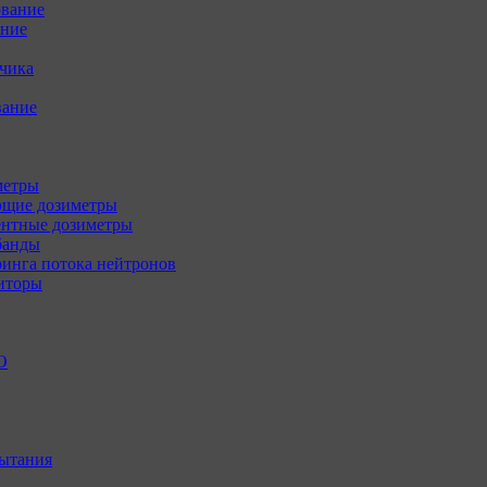
ование
ение
зчика
вание
метры
щие дозиметры
нтные дозиметры
банды
инга потока нейтронов
иторы
О
ытания