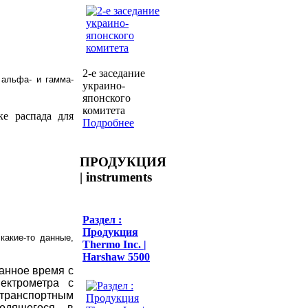
2-е заседание
 альфа- и гамма-
украино-
японского
комитета
ке распада для
Подробнее
ПРОДУКЦИЯ
| instruments
Раздел :
Продукция
какие-то данные,
Thermo Inc. |
Harshaw 5500
данное время с
ектрометра с
транспортным
ходящегося в