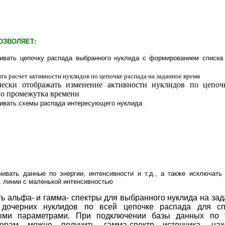
ОЗВОЛЯЕТ:
ивать цепочку распада выбранного нуклида с формированием списка
ть расчет активности нуклидов по цепочке распада на заданное время
ески отображать изменение активности нуклидов по цепоч
го промежутка времени
ивать схемы распада интересующего нуклида
чивать данные по энергии, интенсивности и т.д., а также исключать 
, линии с маленькой интенсивностью
ь альфа- и гамма- спектры для выбранного нуклида на за
 дочерних нуклидов по всей цепочке распада для сп
ыми параметрами. При подключении базы данных по 
нерам можно получить гамма-спектр источника, на