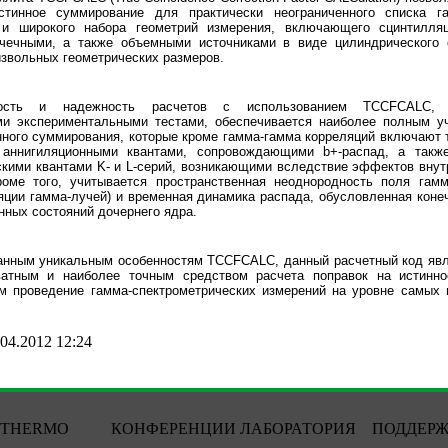
стинное суммирование для практически неограниченного списка г
 и широкого набора геометрий измерения, включающего сцинтилл
очечными, а также объемными источниками в виде цилиндрического 
звольных геометрических размеров.
ость и надежность расчетов с использованием TCCFCALC, 
ми экспериментальными тестами, обеспечивается наиболее полным у
нного суммирования, которые кроме гамма-гамма корреляций включают 
 аннигиляционными квантами, сопровождающими b+-распад, а также
скими квантами K- и L-серий, возникающими вследствие эффектов внут
роме того, учитывается пространственная неоднородность поля гамма
яции гамма-лучей) и временная динамика распада, обусловленная кон
нных состояний дочернего ядра.
анным уникальным особенностям TCCFCALC, данный расчетный код явл
ватным и наиболее точным средством расчета поправок на истинно
 проведение гамма-спектрометрических измерений на уровне самых
04.2012 12:24
THERMO
КОНФЕРЕНЦИИ
ЛАБОРАТОРИЯ
ПОДДЕР