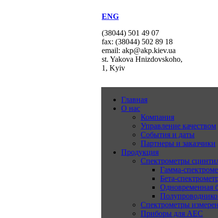
ENG
(38044) 501 49 07
fax: (38044) 502 89 18
email: akp@akp.kiev.ua
st. Yakova Hnizdovskoho,
1, Kyiv
Главная
О нас
Компания
Управление качеством
События и даты
Партнеры и заказчики
Продукция
Спектрометры сцинт
Гамма-спектром
Бета-спектромет
Одновременная б
Полупроводнико
Спектрометры измерен
Приборы для АЕС