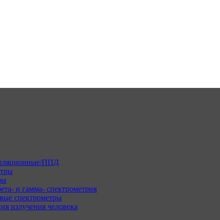
илляционные/ППД
етры
ры
ета- и гамма- спектрометрия
вые спектрометры
ия излучения человека