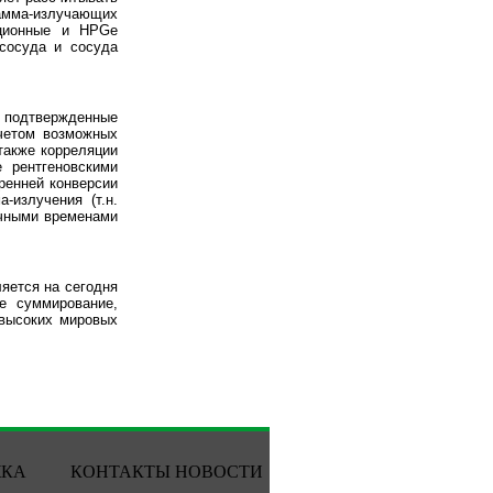
амма-излучающих
яционные и HPGe
сосуда и сосуда
подтвержденные
четом возможных
также корреляции
 рентгеновскими
ренней конверсии
-излучения (т.н.
ечными временами
яется на сегодня
е суммирование,
 высоких мировых
ЖКА
КОНТАКТЫ
НОВОСТИ