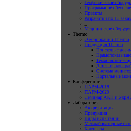
Геофизическое оборуд
Программное обеспеч
Проекты
Разработки по ТЗ зака
_
Медицинское оборудо
Thermo
О корпорации Thermo
Продукция Thermo
Поисковые дози
Прямопоказываю
Термолюминесце
Детектор контра
Система монитор
Портальные мон
Конференции
ПАРМ-2018
ПАРМ-2020
Семинар АКП и УкрЯ
Лаборатория
Аккредитация
Продукция
Виды испытаний
Межлабораторные исп
Контакты