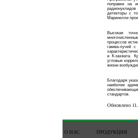
поправки на и
радионуклидов
детекторы с т
Маринелли прои
Высокая точн
многочисленны
процессов исти
гамма-лучей с
характеристиче
и К-захвата. К
угловые коррел
жизни возбужде
Благодаря указ
наиболее адек
обеспечивающим
стандартов.
Обновлено 11.
О НАС
ПРОДУКЦИЯ