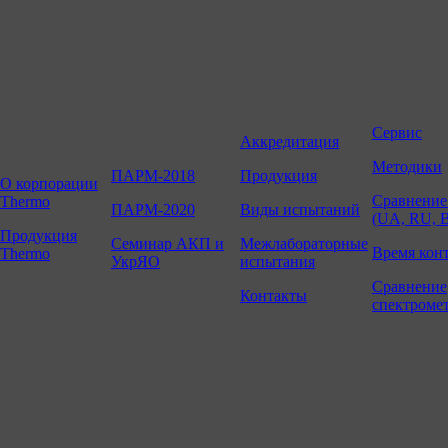
Сервис
Аккредитация
Методики
ПАРМ-2018
Продукция
О корпорации
Сравнение
Thermo
ПАРМ-2020
Виды испытаний
(UA, RU, 
Продукция
Семинар АКП и
Межлабораторные
Время кон
Thermo
УкрЯО
испытания
Сравнение
Контакты
спектроме