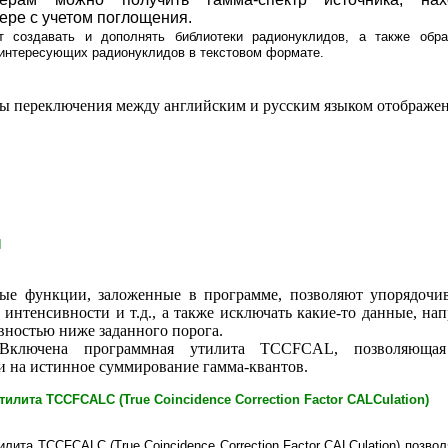
ере с учетом поглощения.
т создавать и дополнять библиотеки радионуклидов, а также обр
 интересующих радионуклидов в текстовом формате.
ы переключения между английским и русским языком отображен
И
ые функции, заложенные в программе, позволяют упорядочи
 интенсивности и т.д., а также исключать какие-то данные, на
вностью ниже заданного порога.
-Включена программная утилита TCCFCAL, позволяющая
и на истинное суммирование гамма-квантов.
тилита
TCCFCALC (True Coincidence Correction Factor CALCulation)
лита TCCFCALC (True Coincidence Correction Factor CALCulation) позво