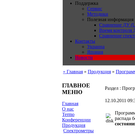
Поддержка
Сервис
Методики
Полезная информация
Сравнение ДУ (U
Время контроля
Сравнение спект
Контакты
Украина
Япония
Новости
» Главная
»
Продукция
»
Программ
ГЛАВНОЕ
Раздел : Прог
МЕНЮ
12.10.2011 09:
Главная
О нас
Программ
Termo
распада 
Конференции
состояни
Продукция
Cпектрометры