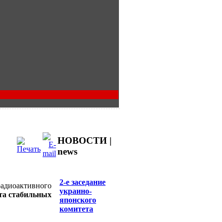
НОВОСТИ |
news
2-е заседание
адиоактивного
украино-
ета стабильных
японского
комитета