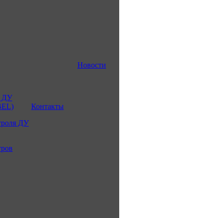
Новости
 ДУ
BEL)
Контакты
троля ДУ
тров