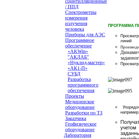
сцинтилляционные
/ ППД
Cпектрометры
измерения
излучения
ПРОГРАММА П
человека
Приборы для АЭС
Просматр
Программное
линий
обеспечение
Производи
«AKWin»
Динамич
"АКЛАБ"
заданно
«Нуклид-мастер»
Просматр
«АК1-П»
СУБД
Разработка
программного
обеспечения
Проeкты
Медицинское
оборудование
Упорядо
например
Разработки по ТЗ
Заказчика
Получат
Геофизическое
учетом
оборудование
заданн
Лаборатория
контей