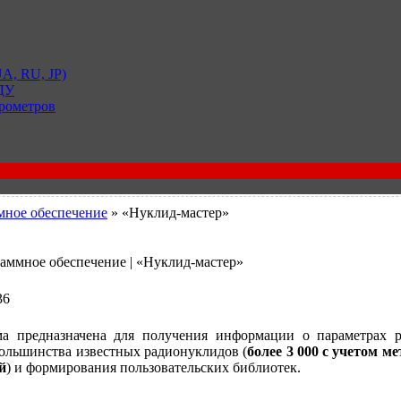
A, RU, JP)
 ДУ
рометров
ное обеспечение
» «Нуклид-мастер»
раммное обеспечение | «Нуклид-мастер»
36
а предназначена для получения информации о параметрах р
большинства известных радионуклидов (
более 3 000 с учетом м
й
) и формирования пользовательских библиотек.